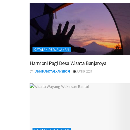
CATATAN PERJALANAN
Harmoni Pagi Desa Wisata Banjaroya
BY
HANNIF ANDY AL - ANSHORI
JUNI 9, 2018