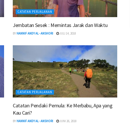
CATATAN PERJALANAN
Jembatan Sesek : Memintas Jarak dan Waktu
BY
HANNIF ANDY AL - ANSHORI
JULI 14, 2018
CATATAN PERJALANAN
Catatan Pendaki Pemula: Ke Merbabu, Apa yang
Kau Cari?
BY
HANNIF ANDY AL - ANSHORI
JUNI 26, 2018