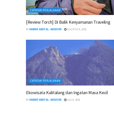
CATATAN PERJALANAN
[Review Torch] Di Balik Kenyamanan Traveling
BY
HANNIF ANDY AL - ANSHORI
AGUSTUS 6, 2018
CATATAN PERJALANAN
Ekowisata Kalitalang dan Ingatan Masa Kecil
BY
HANNIF ANDY AL - ANSHORI
JULI 8, 2018