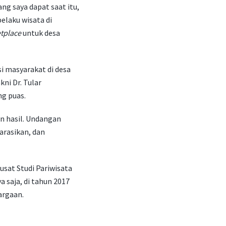
ang saya dapat saat itu,
elaku wisata di
tplace
untuk desa
i masyarakat di desa
kni Dr. Tular
ng puas.
 hasil. Undangan
arasikan, dan
usat Studi Pariwisata
a saja, di tahun 2017
argaan.