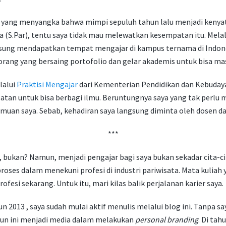
pa yang menyangka bahwa mimpi sepuluh tahun lalu menjadi kenya
 (S.Par), tentu saya tidak mau melewatkan kesempatan itu. Melalu
gsung mendapatkan tempat mengajar di kampus ternama di Indone
rang yang bersaing portofolio dan gelar akademis untuk bisa mas
lalui
Praktisi Mengajar
dari Kementerian Pendidikan dan Kebudayaa
tan untuk bisa berbagi ilmu. Beruntungnya saya yang tak perlu
lmuan saya. Sebab, kehadiran saya langsung diminta oleh dosen 
***
bukan? Namun, menjadi pengajar bagi saya bukan sekadar cita-cit
roses dalam menekuni profesi di industri pariwisata. Mata kuliah 
rofesi sekarang. Untuk itu, mari kilas balik perjalanan karier saya.
n 2013 , saya sudah mulai aktif menulis melalui blog ini. Tanpa sa
hun ini menjadi media dalam melakukan
personal branding
. Di tah