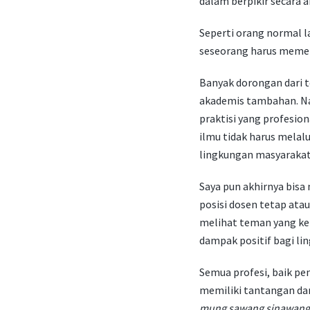
dalam berpikir secara 
Seperti orang normal l
seseorang harus memero
Banyak dorongan dari 
akademis tambahan. Nam
praktisi yang profesion
ilmu tidak harus melal
lingkungan masyarakat
Saya pun akhirnya bisa 
posisi dosen tetap atau
melihat teman yang ke
dampak positif bagi li
Semua profesi, baik pe
memiliki tantangan da
mung sawang sinawang