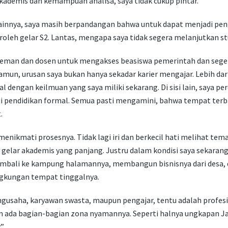
akademis dan kemampuan analisa, saya tidak cukup pintar.
ainnya, saya masih berpandangan bahwa untuk dapat menjadi peng
leh gelar S2. Lantas, mengapa saya tidak segera melanjutkan st
teman dan dosen untuk mengakses beasiswa pemerintah dan seg
un, urusan saya bukan hanya sekadar karier mengajar. Lebih dari 
al dengan keilmuan yang saya miliki sekarang. Di sisi lain, saya 
ui pendidikan formal. Semua pasti mengamini, bahwa tempat terbai
.
menikmati prosesnya. Tidak lagi iri dan berkecil hati melihat te
 gelar akademis yang panjang. Justru dalam kondisi saya sekarang
mbali ke kampung halamannya, membangun bisnisnya dari desa,
ngkungan tempat tinggalnya.
ngusaha, karyawan swasta, maupun pengajar, tentu adalah profes
n ada bagian-bagian zona nyamannya. Seperti halnya ungkapan Ja
.”