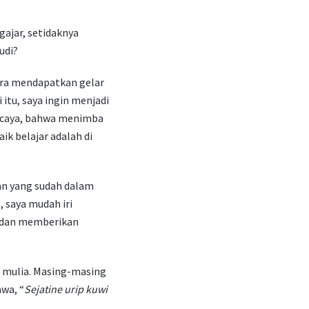
ajar, setidaknya
udi?
era mendapatkan gelar
itu, saya ingin menjadi
percaya, bahwa menimba
k belajar adalah di
man yang sudah dalam
, saya mudah iri
 dan memberikan
i mulia. Masing-masing
wa, “
Sejatine urip kuwi