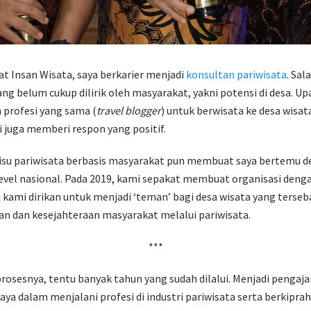
at Insan Wisata, saya berkarier menjadi
konsultan pariwisata
. Sal
g belum cukup dilirik oleh masyarakat, yakni potensi di desa. 
 profesi yang sama (
travel blogger
) untuk berwisata ke desa wis
i juga memberi respon yang positif.
 isu pariwisata berbasis masyarakat pun membuat saya bertemu 
level nasional. Pada 2019, kami sepakat membuat organisasi den
ni kami dirikan untuk menjadi ‘teman’ bagi desa wisata yang terseb
n dan kesejahteraan masyarakat melalui pariwisata.
***
osesnya, tentu banyak tahun yang sudah dilalui. Menjadi pengaja
saya dalam menjalani profesi di industri pariwisata serta berkip