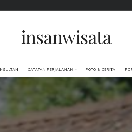
insanwisata
NSULTAN
CATATAN PERJALANAN
FOTO & CERITA
PO