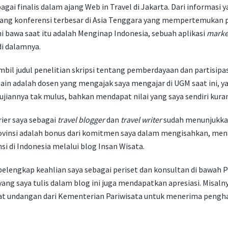
gai finalis dalam ajang Web in Travel di Jakarta. Dari informasi y
jang konferensi terbesar di Asia Tenggara yang mempertemukan p
mi bawa saat itu adalah Menginap Indonesia, sebuah aplikasi
marke
di dalamnya.
bil judul penelitian skripsi tentang pemberdayaan dan partisipas
lain adalah dosen yang mengajak saya mengajar di UGM saat ini, ya
ujiannya tak mulus, bahkan mendapat nilai yang saya sendiri kura
rier saya sebagai
travel blogger
dan
travel writer
sudah menunjukkan
ovinsi adalah bonus dari komitmen saya dalam mengisahkan, men
 di Indonesia melalui blog Insan Wisata.
 pelengkap keahlian saya sebagai periset dan konsultan di bawah P
ang saya tulis dalam blog ini juga mendapatkan apresiasi. Misalny
at undangan dari Kementerian Pariwisata untuk menerima pengh