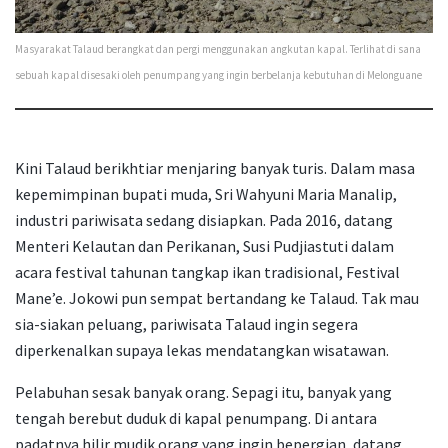
Masyarakat Talaud berangkat dan pergi menggunakan angkutan kapal. Terlihat di sana
sebuah kapal disesaki oleh penumpang yang ingin berbelanja kebutuhan di Melonguane
Kini Talaud berikhtiar menjaring banyak turis. Dalam masa
kepemimpinan bupati muda, Sri Wahyuni Maria Manalip,
industri pariwisata sedang disiapkan. Pada 2016, datang
Menteri Kelautan dan Perikanan, Susi Pudjiastuti dalam
acara festival tahunan tangkap ikan tradisional, Festival
Mane’e. Jokowi pun sempat bertandang ke Talaud. Tak mau
sia-siakan peluang, pariwisata Talaud ingin segera
diperkenalkan supaya lekas mendatangkan wisatawan.
Pelabuhan sesak banyak orang. Sepagi itu, banyak yang
tengah berebut duduk di kapal penumpang. Di antara
padatnya hilir mudik orang yang ingin bepergian, datang