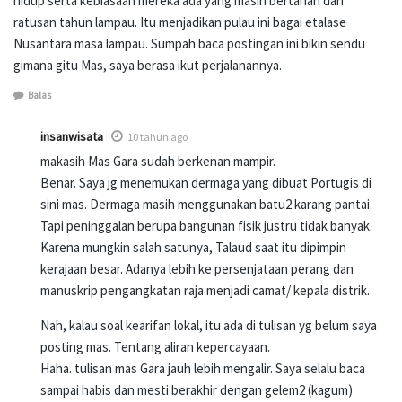
hidup serta kebiasaan mereka ada yang masih bertahan dari
ratusan tahun lampau. Itu menjadikan pulau ini bagai etalase
Nusantara masa lampau. Sumpah baca postingan ini bikin sendu
gimana gitu Mas, saya berasa ikut perjalanannya.
Balas
insanwisata
10 tahun ago
makasih Mas Gara sudah berkenan mampir.
Benar. Saya jg menemukan dermaga yang dibuat Portugis di
sini mas. Dermaga masih menggunakan batu2 karang pantai.
Tapi peninggalan berupa bangunan fisik justru tidak banyak.
Karena mungkin salah satunya, Talaud saat itu dipimpin
kerajaan besar. Adanya lebih ke persenjataan perang dan
manuskrip pengangkatan raja menjadi camat/ kepala distrik.
Nah, kalau soal kearifan lokal, itu ada di tulisan yg belum saya
posting mas. Tentang aliran kepercayaan.
Haha. tulisan mas Gara jauh lebih mengalir. Saya selalu baca
sampai habis dan mesti berakhir dengan gelem2 (kagum)