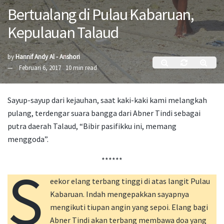
Bertualang di Pulau Kabaruan,
Kepulauan Talaud
by
Hannif Andy Al - Anshori
Februari 6, 2017
10 min read
Sayup-sayup dari kejauhan, saat kaki-kaki kami melangkah
pulang, terdengar suara bangga dari Abner Tindi sebagai
putra daerah Talaud, “Bibir pasifikku ini, memang
menggoda”.
******
S
eekor elang terbang tinggi di atas langit Pulau
Kabaruan. Indah mengepakkan sayapnya
mengikuti tiupan angin yang sepoi. Elang bagi
Abner Tindi akan terbang membawa doa yang