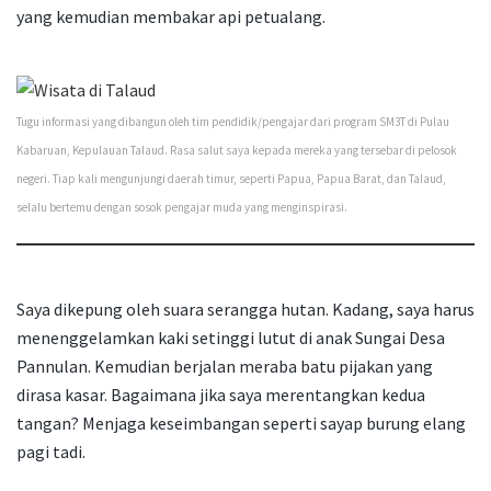
yang kemudian membakar api petualang.
Tugu informasi yang dibangun oleh tim pendidik/pengajar dari program SM3T di Pulau
Kabaruan, Kepulauan Talaud. Rasa salut saya kepada mereka yang tersebar di pelosok
negeri. Tiap kali mengunjungi daerah timur, seperti Papua, Papua Barat, dan Talaud,
selalu bertemu dengan sosok pengajar muda yang menginspirasi.
Saya dikepung oleh suara serangga hutan. Kadang, saya harus
menenggelamkan kaki setinggi lutut di anak Sungai Desa
Pannulan. Kemudian berjalan meraba batu pijakan yang
dirasa kasar. Bagaimana jika saya merentangkan kedua
tangan? Menjaga keseimbangan seperti sayap burung elang
pagi tadi.