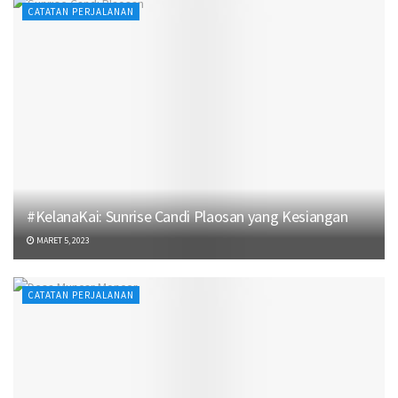
CATATAN PERJALANAN
#KelanaKai: Sunrise Candi Plaosan yang Kesiangan
MARET 5, 2023
CATATAN PERJALANAN