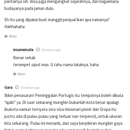
pantainya sih. Bisa juga mengangkat sejarahnya, dan bagaimana
budayanya pada jaman dulu.
Eh itu yang dipakai buat manggil penjual ikan apa namanya?
Hahhahaha
Balas
insanwisata
10 tahun ago
Benar sekali.
terompet siput mas. G tahu nama lokalnya. haha
Balas
Gara
10 tahun ago
Bikin penasaran! Peninggalan Portugis itu tempatnya boleh dikata
“ajaib” ya. Di saat sekarang mungkin bukanlah kota besar apalagi
ibukota namun ternyata sisa-sisa misionari pionir dari Eropa itu
justru ada di pulau-pulau yang terluar nan terpencil, untuk ukuran
kita sekarang. Pulau ini menarik, dan saya berpikiran mungkin gaya