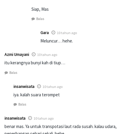
Siap, Mas
Balas
Gara
10 tahun ago
Meluncur… hehe.
Azmi Umayani
10 tahun ago
itu kerangnya bunyi kah di tiup…
Balas
insanwisata
10 tahun ago
iya. kalah suara terompet
Balas
insanwisata
10 tahun ago
benar mas. Ya untuk transpotasi laut rada susah. kalau udara,
penerbangan sehari sekali. hehe.