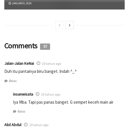
JANUARI 8, 2020
Comments
57
Jalan-Jalan KeNai
10 tahun ago
Duh itu pantainya biru banget. Indah ^_^
Balas
insanwisata
10 tahun ago
Iya Mba. Tapi pas panas banget. G sempet keceh main air
Balas
Alid Abdul
10 tahun ago