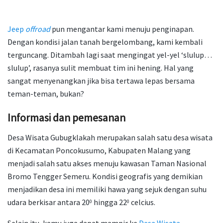
Jeep
offroad
pun mengantar kami menuju penginapan.
Dengan kondisi jalan tanah bergelombang, kami kembali
terguncang. Ditambah lagi saat mengingat yel-yel ‘slulup…
slulup’, rasanya sulit membuat tim ini hening. Hal yang
sangat menyenangkan jika bisa tertawa lepas bersama
teman-teman, bukan?
Informasi dan pemesanan
Desa Wisata Gubugklakah merupakan salah satu desa wisata
di Kecamatan Poncokusumo, Kabupaten Malang yang
menjadi salah satu akses menuju kawasan Taman Nasional
Bromo Tengger Semeru. Kondisi geografis yang demikian
menjadikan desa ini memiliki hawa yang sejuk dengan suhu
udara berkisar antara 20
hingga 22
celcius.
0
0
Selain itu, kamu juga dapat mampir ke
Desa Wisata