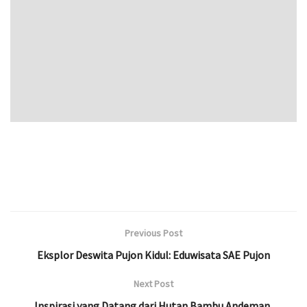
Previous Post
Eksplor Deswita Pujon Kidul: Eduwisata SAE Pujon
Next Post
Inspirasi yang Datang dari Hutan Bambu Andeman,