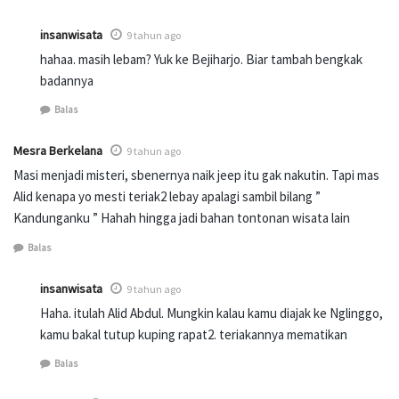
insanwisata
9 tahun ago
hahaa. masih lebam? Yuk ke Bejiharjo. Biar tambah bengkak
badannya
Balas
Mesra Berkelana
9 tahun ago
Masi menjadi misteri, sbenernya naik jeep itu gak nakutin. Tapi mas
Alid kenapa yo mesti teriak2 lebay apalagi sambil bilang ”
Kandunganku ” Hahah hingga jadi bahan tontonan wisata lain
Balas
insanwisata
9 tahun ago
Haha. itulah Alid Abdul. Mungkin kalau kamu diajak ke Nglinggo,
kamu bakal tutup kuping rapat2. teriakannya mematikan
Balas