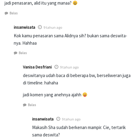
jadi penasaran, alid itu yang manaa?
Balas
insanwisata
9 tahun ago
Kok kamu penasaran sama Alidnya sih? bukan sama deswita-
nya. Hahhaa
Balas
Vanisa Desfriani
9 tahun ago
deswitanya udah baca di beberapa bw, berseliweran juga
di timeline. hahaha
jadi komen yang anehnya ajahh
Balas
insanwisata
9 tahun ago
Makasih Sha sudah berkenan mampir. Cie, tertarik
sama deswita?