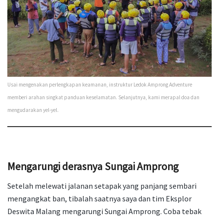
Usai mengenakan perlengkapan keamanan, instruktur Ledok Amprong Adventure
memberi arahan singkat panduan keselamatan. Selanjutnya, kami merapal doa dan
mengudarakan yel-yel.
Mengarungi derasnya Sungai Amprong
Setelah melewati jalanan setapak yang panjang sembari
mengangkat ban, tibalah saatnya saya dan tim Eksplor
Deswita Malang mengarungi Sungai Amprong. Coba tebak