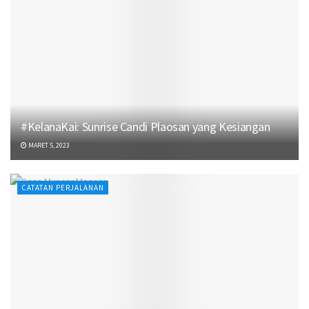
#KelanaKai: Sunrise Candi Plaosan yang Kesiangan
MARET 5, 2023
CATATAN PERJALANAN