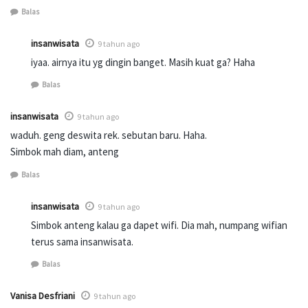
Balas
insanwisata
9 tahun ago
iyaa. airnya itu yg dingin banget. Masih kuat ga? Haha
Balas
insanwisata
9 tahun ago
waduh. geng deswita rek. sebutan baru. Haha.
Simbok mah diam, anteng
Balas
insanwisata
9 tahun ago
Simbok anteng kalau ga dapet wifi. Dia mah, numpang wifian
terus sama insanwisata.
Balas
Vanisa Desfriani
9 tahun ago