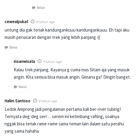
Balas
cewealpukat
9 tahun ago
untung dia gak teriak kandungankuuu kandungankuuu. Eh tapi aku
masih penasaran dengan trek yang lebih panjang :((
Balas
insanwisata
9 tahun ago
Kalau trek panjang. Kayanya g cuma mas Sitam aja yang masuk
angin. Kita semua bisa masuk angin. Gimana ga? Dingin banget.
Balas
Halim Santoso
9 tahun ago
Ledok Amprong jadi pengalaman pertama kali ber-river tubing!
Ternyata deg-deg serr… serem ini ketimbang rafting, soalnya
nggak bisa teriak rame-rame sama teman lain dalam satu perahu
yang sama hahaha.