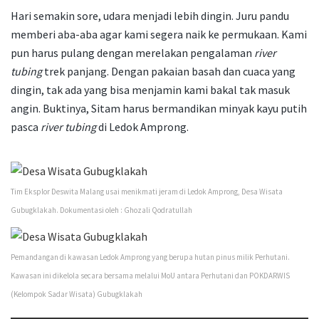
Hari semakin sore, udara menjadi lebih dingin. Juru pandu
memberi aba-aba agar kami segera naik ke permukaan. Kami
pun harus pulang dengan merelakan pengalaman
river
tubing
trek
panjang. Dengan pakaian basah dan cuaca yang
dingin, tak ada yang bisa menjamin kami bakal tak masuk
angin. Buktinya, Sitam harus bermandikan minyak kayu putih
pasca
river tubing
di Ledok Amprong.
Tim Eksplor Deswita Malang usai menikmati jeram di Ledok Amprong, Desa Wisata
Gubugklakah. Dokumentasi oleh : Ghozali Qodratullah
Pemandangan di kawasan Ledok Amprong yang berupa hutan pinus milik Perhutani.
Kawasan ini dikelola secara bersama melalui MoU antara Perhutani dan POKDARWIS
(Kelompok Sadar Wisata) Gubugklakah