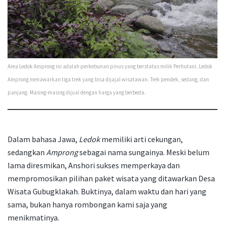
Area Ledok Amprong ini adalah perkebunan pinus yang berstatus milik Perhutani. Ledok
Amprong menawarkan tiga trek yang bisa dijajal wisatawan. Trek pendek, sedang, dan
panjang. Masing-masing dijual dengan harga yang berbeda.
Dalam bahasa Jawa,
Ledok
memiliki arti cekungan,
sedangkan
Amprong
sebagai nama sungainya. Meski belum
lama diresmikan, Anshori sukses memperkaya dan
mempromosikan pilihan paket wisata yang ditawarkan Desa
Wisata Gubugklakah. Buktinya, dalam waktu dan hari yang
sama, bukan hanya rombongan kami saja yang
menikmatinya.