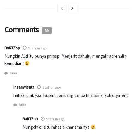
Comments
55
BaRTZap
9 tahun ago
Mungkin Alid itu punya prinsip: Menjerit dahulu, mengalir adrenalin
kemudian!
Balas
insanwisata
9 tahun ago
hahaa. unik yaa. Bupati Jombang tanpa kharisma, sukanya jerit
Balas
BaRTZap
9 tahun ago
Mungkin di situ rahasia kharisma nya