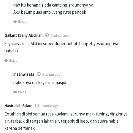
nah itu kenapa g ada camping groundnya ya.
Aku belum puas ambil yang rute pendek
Balas
Gallant Tsany Abdillah
9 tahun ago
kayaknya mas Alid ini super duper heboh banget yes orangnya
hahaha
Balas
insanwisata
9 tahun ago
pokoknya dia kaya toa masjid
Balas
Nasirullah Sitam
9 tahun ago
Entahlah di sini semua rasa kualami, serunya main tubing, dinginnya
air, terbalik di tengah lairan air, terjepit di jeep, dan suara habis
karena berteriak.