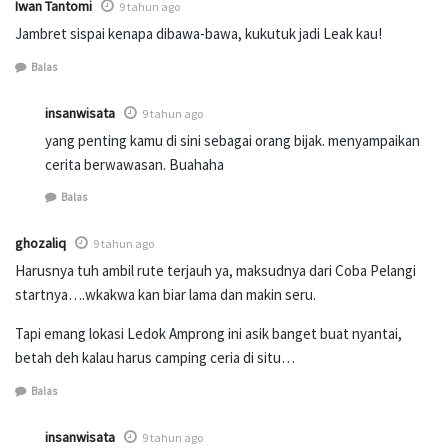
Iwan Tantomi
9 tahun ago
Jambret sispai kenapa dibawa-bawa, kukutuk jadi Leak kau!
Balas
insanwisata
9 tahun ago
yang penting kamu di sini sebagai orang bijak. menyampaikan
cerita berwawasan. Buahaha
Balas
ghozaliq
9 tahun ago
Harusnya tuh ambil rute terjauh ya, maksudnya dari Coba Pelangi
startnya….wkakwa kan biar lama dan makin seru.
Tapi emang lokasi Ledok Amprong ini asik banget buat nyantai,
betah deh kalau harus camping ceria di situ…
Balas
insanwisata
9 tahun ago