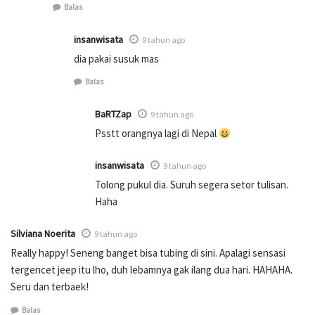
Balas
insanwisata
9 tahun ago
dia pakai susuk mas
Balas
BaRTZap
9 tahun ago
Psstt orangnya lagi di Nepal
insanwisata
9 tahun ago
Tolong pukul dia. Suruh segera setor tulisan.
Haha
Silviana Noerita
9 tahun ago
Really happy! Seneng banget bisa tubing di sini. Apalagi sensasi
tergencet jeep itu lho, duh lebamnya gak ilang dua hari. HAHAHA.
Seru dan terbaek!
Balas