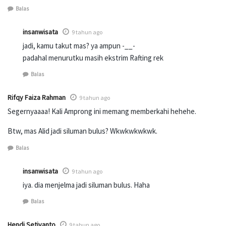
Balas
insanwisata
9 tahun ago
jadi, kamu takut mas? ya ampun -__-
padahal menurutku masih ekstrim Rafting rek
Balas
Rifqy Faiza Rahman
9 tahun ago
Segernyaaaa! Kali Amprong ini memang memberkahi hehehe.
Btw, mas Alid jadi siluman bulus? Wkwkwkwkwk.
Balas
insanwisata
9 tahun ago
iya. dia menjelma jadi siluman bulus. Haha
Balas
Hendi Setiyanto
9 tahun ago