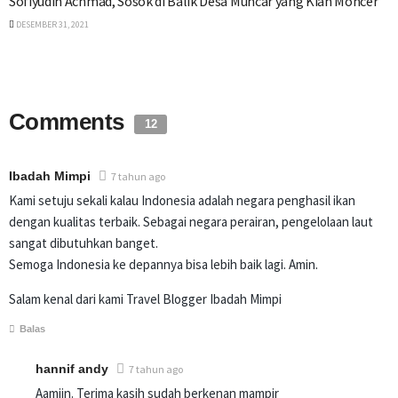
Sofiyudin Achmad, Sosok di Balik Desa Muncar yang Kian Moncer
DESEMBER 31, 2021
Comments
12
Ibadah Mimpi
7 tahun ago
Kami setuju sekali kalau Indonesia adalah negara penghasil ikan
dengan kualitas terbaik. Sebagai negara perairan, pengelolaan laut
sangat dibutuhkan banget.
Semoga Indonesia ke depannya bisa lebih baik lagi. Amin.
Salam kenal dari kami Travel Blogger Ibadah Mimpi
Balas
hannif andy
7 tahun ago
Aamiin. Terima kasih sudah berkenan mampir