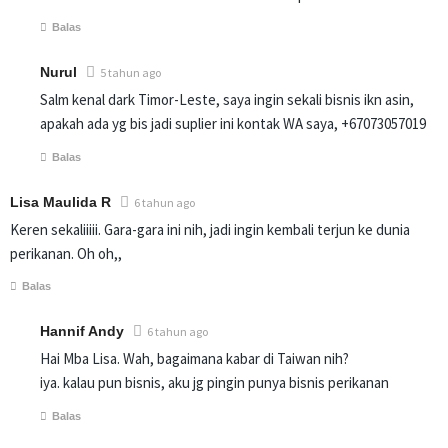
Balas
Nurul
5 tahun ago
Salm kenal dark Timor-Leste, saya ingin sekali bisnis ikn asin,
apakah ada yg bis jadi suplier ini kontak WA saya, +67073057019
Balas
Lisa Maulida R
6 tahun ago
Keren sekaliiiii. Gara-gara ini nih, jadi ingin kembali terjun ke dunia
perikanan. Oh oh,,
Balas
Hannif Andy
6 tahun ago
Hai Mba Lisa. Wah, bagaimana kabar di Taiwan nih?
iya. kalau pun bisnis, aku jg pingin punya bisnis perikanan
Balas