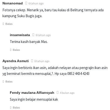
Nonanomad
6 tahun ago
Fotonya cekep. Menarik ya, baru tau kalau di Belitung ternyata ada
kampung Suku Bugis juga.
Balas
insanwisata
6 tahun ago
Terima kasih banyak Mas.
Balas
Ayendra Asmuti
6 tahun ago
Saya ingin berbisnis ikan asin, adakah nelayan atau pengrajin ikan asin
yg berminat bermitra mensuplai,?. Hp saya 0852 4434 4243
Balas
Fendy maulana Alfiansyah
4 bulan ago
Saya ingin belajar mensuplai kak
Balas