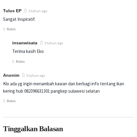
Tulus EP
5 tahun ago
Sangat Inspiratif.
Balas
insanwisata
5 tahun ago
Terima kasih Eko
Balas
Anonim
5 tahun ago
Klo ada yg ingin menambah kawan dan berbagi info tentang ikan
kering hub 082396631301 pangkep sulawesi selatan
Balas
Tinggalkan Balasan