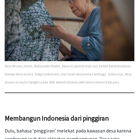
Desa Wisata Jarum, Kabupaten Klaten. Desa ini pernah mati suri akibat ketidaktahuan
konsep desa wisata, fungsi pokdarwis, dan tidak berjalannya lembaga. Syukurnya, desa
wisata ini mulai bangkit pada 2018 setelah dibantu oleh teman-teman Kalpasta.
Membangun Indonesia dari pinggiran
Dulu, bahasa ‘pinggiran’ melekat pada kawasan desa karena
cenderung jauh dari aktivitas pembangunan. Desa juga